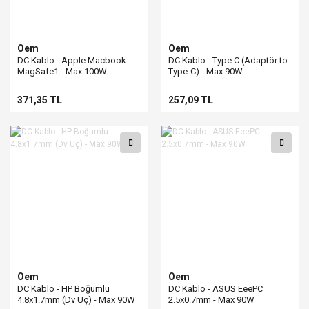
Oem
Oem
DC Kablo - Apple Macbook
DC Kablo - Type C (Adaptör to
MagSafe1 - Max 100W
Type-C) - Max 90W
371,35 TL
257,09 TL
Oem
Oem
DC Kablo - HP Boğumlu
DC Kablo - ASUS EeePC
4.8x1.7mm (Dv Uç) - Max 90W
2.5x0.7mm - Max 90W