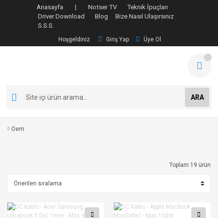
Anasayfa |
Notser TV
Teknik İpuçları
Driver Download
Blog
Bize Nasıl Ulaşırsınız
S.S.S.
Hoşgeldiniz
Giriş Yap
Üye Ol
ARA
Oem
Toplam 19 ürün