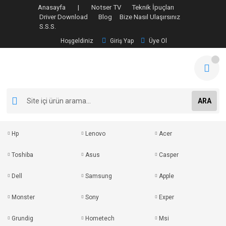
Anasayfa |
Notser TV
Teknik İpuçları
Driver Download
Blog
Bize Nasıl Ulaşırsınız
S.S.S.
Hoşgeldiniz
Giriş Yap
Üye Ol
ARA
Hp
Lenovo
Acer
Toshiba
Asus
Casper
Dell
Samsung
Apple
Monster
Sony
Exper
Grundig
Hometech
Msi