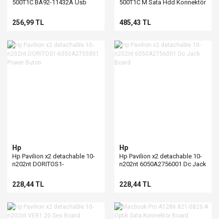
500T1C BA92-11432A Usb
500T1C M Sata Hdd Konnektör
Board
256,99 TL
485,43 TL
Hp
Hp
Hp Pavilion x2 detachable 10-
Hp Pavilion x2 detachable 10-
n202nt DORITOS1-
n202nt 6050A2756001 Dc Jack
6050A2755801 Power Buton
Board
228,44 TL
228,44 TL