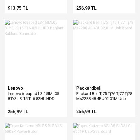
Usb Board
913,75 TL
256,99 TL
Lenovo
Packardbell
Lenovo ideapad L3-15IML05
Packard Bell Tj75 Tj76 Tj77 Tj78
81Y3 L3-15ITL6 82HL HDD
Ms2288 48.4BU02.01M Usb
Bağlantı Kablosu Konnektör
Board
256,99 TL
256,99 TL