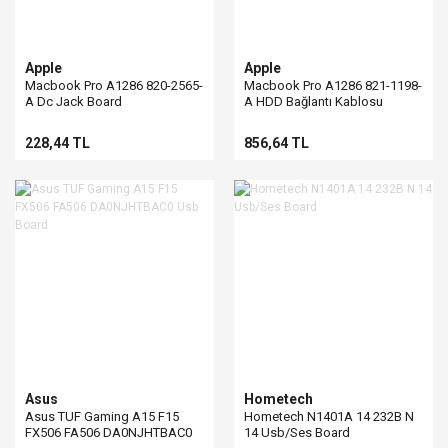
Apple
Apple
Macbook Pro A1286 820-2565-
Macbook Pro A1286 821-1198-
A Dc Jack Board
A HDD Bağlantı Kablosu
Konnektör
228,44 TL
856,64 TL
Asus
Hometech
Asus TUF Gaming A15 F15
Hometech N1401A 14 232B N
FX506 FA506 DA0NJHTBAC0
14 Usb/Ses Board