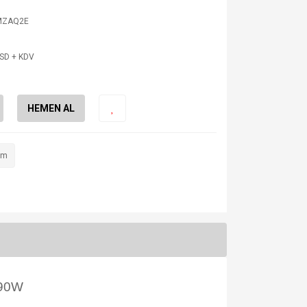
MZAQ2E
USD + KDV
HEMEN AL
im
 90W