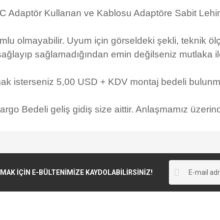
C Adaptör Kullanan ve Kablosu Adaptöre Sabit Lehi
u olmayabilir. Uyum için görseldeki şekli, teknik ölç
ğlayıp sağlamadığından emin değilseniz mutlaka ile
mak isterseniz 5,00 USD + KDV montaj bedeli bulunma
go Bedeli geliş gidiş size aittir. Anlaşmamız üzerind
K İÇİN E-BÜLTENİMİZE KAYDOLABİLİRSİNİZ!