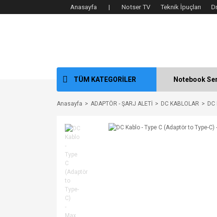
Anasayfa |
Notser TV
Teknik İpuçları
D
TÜM KATEGORİLER
Notebook Ser
Anasayfa
ADAPTÖR - ŞARJ ALETİ
DC KABLOLAR
DC 