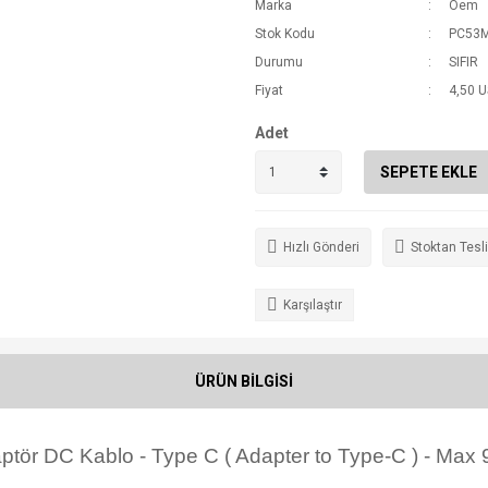
Marka
Oem
Stok Kodu
PC53
Durumu
SIFIR
Fiyat
4,50 
Adet
SEPETE EKLE
Hızlı Gönderi
Stoktan Tesl
Karşılaştır
ÜRÜN BİLGİSİ
ptör
DC Kablo - Type C ( Adapter to Type-C ) - Max