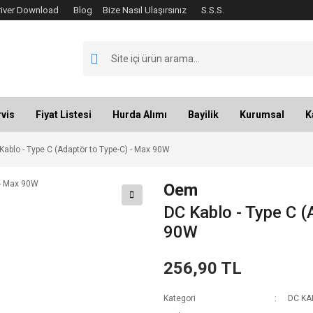
river Download
Blog
Bize Nasıl Ulaşırsınız
S.S.S.
vis
Fiyat Listesi
Hurda Alımı
Bayilik
Kurumsal
K
Kablo - Type C (Adaptör to Type-C) - Max 90W
Oem
DC Kablo - Type C (
90W
256,90 TL
Kategori
DC KA