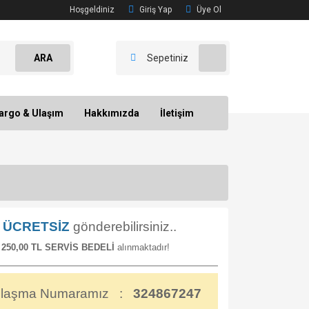
Hoşgeldiniz
Giriş Yap
Üye Ol
ARA
Sepetiniz
argo & Ulaşım
Hakkımızda
İletişim
n
ÜCRETSİZ
gönderebilirsiniz..
a
250,00 TL SERVİS BEDELİ
alınmaktadır!
laşma Numaramız :
324867247