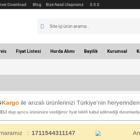
river Download
Blog
Bize Nasıl Ulaşırsınız
S.S.S.
vis
Fiyat Listesi
Hurda Alımı
Bayilik
Kurumsal
K
G
Kargo
ile arızalı ürünlerinizi Türkiye'nin heryerinde
MELİ
olup ayrıca ürününüze verdiğimiz fiyat teklifi kabul edilmediği durumlard
maramız :
1711544311147
An