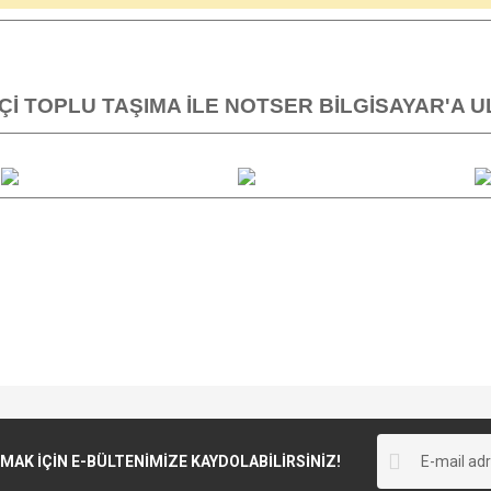
İÇİ TOPLU TAŞIMA İLE NOTSER BİLGİSAYAR'A U
K İÇİN E-BÜLTENİMİZE KAYDOLABİLİRSİNİZ!