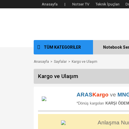
Anasayfa |
Notser TV
Teknik İpuçları
D
TÜM KATEGORİLER
Notebook Ser
Anasayfa
Sayfalar
Kargo ve Ulaşım
Kargo ve Ulaşım
ARAS
Kargo
ve
MN
*Dönüş kargoları
KARŞI ÖDE
Anlaşma Nu