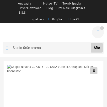
Anasayfa |
Notser TV
Teknik İpuçları
Driver Download
Blog
Bize Nasıl Ulaşırsınız
S.S.S.
Hoşgeldiniz
Giriş Yap
Üye Ol
ARA