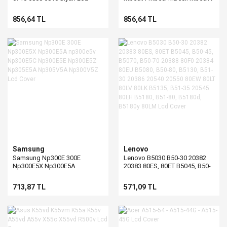
Cover
Mb50IA1 Mb50X Mb51 Mb51ii
Mb51ii1 Mb51I Mb51IA
856,64 TL
856,64 TL
Mb51IA1 Mb55 Mb55ii Mb55ii1
mb55ın1-3 Mb55 BEYAZ Lcd
Cover
Samsung
Lenovo
Samsung Np300E 300E
Lenovo B5030 B50-30 20382
Np300E5X Np300E5A
20383 80ES, 80ET B5045, B50-
np300e5v Np300E5C
45, B5070, B50-70 20388 80F0
Np300E5E Np300E5Z
20384 80EU B5080, B50-80,
713,87 TL
571,09 TL
Np305E5A Np305V5A
B5130, B51-30 20386 20540
Np300V5Z Lcd Cover
20550 80EW 80LT 80LV 80LK
B5135, B51-35 20545 80LH
B5180, B51-80, B5180d,
B5180y 80LM Lcd Cover