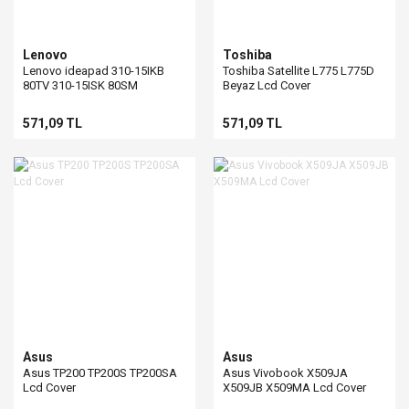
Lenovo
Toshiba
Lenovo ideapad 310-15IKB
Toshiba Satellite L775 L775D
80TV 310-15ISK 80SM
Beyaz Lcd Cover
DC02001W120 Lcd Cover
571,09 TL
571,09 TL
Asus
Asus
Asus TP200 TP200S TP200SA
Asus Vivobook X509JA
Lcd Cover
X509JB X509MA Lcd Cover