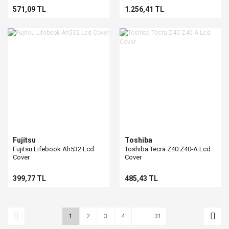
571,09 TL
1.256,41 TL
Fujitsu
Toshiba
Fujitsu Lifebook Ah532 Lcd
Toshiba Tecra Z40 Z40-A Lcd
Cover
Cover
399,77 TL
485,43 TL
1
2
3
4
..
31