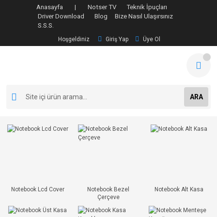
Anasayfa |
Notser TV
Teknik İpuçları
Driver Download
Blog
Bize Nasıl Ulaşırsınız
S.S.S.
Hoşgeldiniz
Giriş Yap
Üye Ol
ARA
Notebook Lcd Cover
Notebook Bezel
Notebook Alt Kasa
Çerçeve