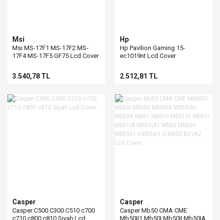
Msi
Hp
Msı MS-17F1 MS-17F2 MS-
Hp Pavilion Gaming 15-
17F4 MS-17F5 GF75 Lcd Cover
ec1019nt Lcd Cover
3.540,78 TL
2.512,81 TL
Casper
Casper
Casper C500 C300 C510 c700
Casper Mb50 CMA CME
c710 c800 c810 Siyah Lcd
Mb50II1 Mb50I Mb50II Mb50IA