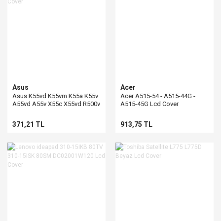
Asus
Acer
Asus K55vd K55vm K55a K55v
Acer A515-54 - A515-44G -
A55vd A55v X55c X55vd R500v
A515-45G Lcd Cover
Lcd Cover
371,21 TL
913,75 TL