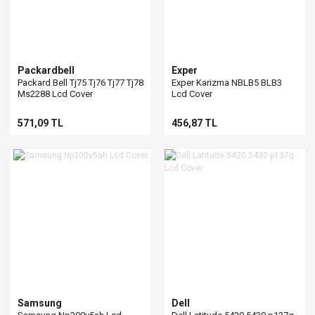
Packardbell
Exper
Packard Bell Tj75 Tj76 Tj77 Tj78
Exper Karizma NBLB5 BLB3
Ms2288 Lcd Cover
Lcd Cover
571,09 TL
456,87 TL
Samsung
Dell