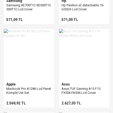
Samsung
Hp
Samsung XE700T1C XE500T1C
Hp Pavilion x2 detachable 10-
500T1C Lcd Cover
n202nt Lcd Cover
571,09 TL
571,09 TL
Apple
Asus
Macbook Pro A1286 Lcd Panel
Asus TUF Gaming A15 F15
Komple Üst Set
FX506 FA506 Lcd Cover
2.569,92 TL
2.627,03 TL