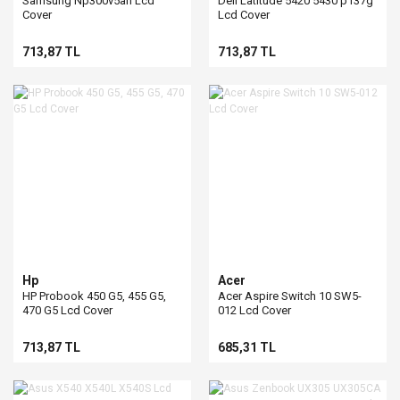
Samsung Np300v5ah Lcd
Dell Latitude 5420 5430 p137g
Cover
Lcd Cover
713,87 TL
713,87 TL
Hp
Acer
HP Probook 450 G5, 455 G5,
Acer Aspire Switch 10 SW5-
470 G5 Lcd Cover
012 Lcd Cover
713,87 TL
685,31 TL