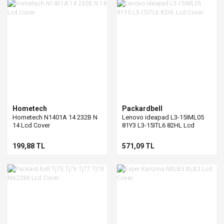
Hometech
Packardbell
Hometech N1401A 14 232B N
Lenovo ideapad L3-15IML05
14 Lcd Cover
81Y3 L3-15ITL6 82HL Lcd
Cover
199,88 TL
571,09 TL