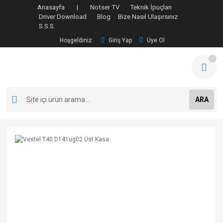
Anasayfa |
Notser TV
Teknik İpuçları
Driver Download
Blog
Bize Nasıl Ulaşırsınız
S.S.S.
Hoşgeldiniz
Giriş Yap
Üye Ol
ARA