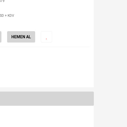
419
USD + KDV
HEMEN AL