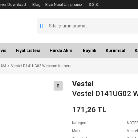
river Download
Blog
Bize Nasıl Ulaşırsınız
S.S.S.
vis
Fiyat Listesi
Hurda Alımı
Bayilik
Kurumsal
K
CAM
Vestel D141UG02 Webcam Kamera
Vestel
Vestel D141UG02 
171,26 TL
Kategori
NOTE
Marka
Vestel