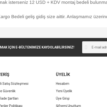
rmak isterseniz 12 USD + KDV montaj bedeli bulunmak
rgo Bedeli geliş gidiş size aittir. Anlaşmamız üzerind
K İÇİN E-BÜLTENİMİZE KAYDOLABİLİRSİNİZ!
ERİŞ
ÜYELİK
i Satış Sözleşmesi
Hesabım
 ve Güvenlik
Yeni Üyelik
 İade Şartları
Üye Girişi
Veriler Politikası
Şifremi Unuttum