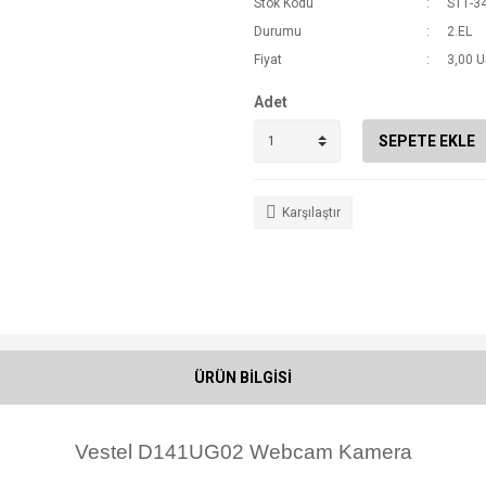
Stok Kodu
S11-3
Durumu
2.EL
Fiyat
3,00 
Adet
SEPETE EKLE
Karşılaştır
ÜRÜN BİLGİSİ
Vestel D141UG02 Webcam Kamera