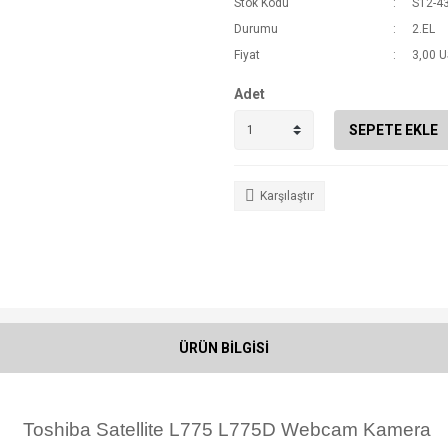
Stok Kodu
S12-4
Durumu
2.EL
Fiyat
3,00 
Adet
SEPETE EKLE
Karşılaştır
ÜRÜN BİLGİSİ
Toshiba Satellite L775 L775D Webcam Kamera