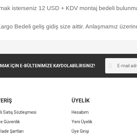
rmak isterseniz 12 USD + KDV montaj bedeli bulunmak
rgo Bedeli geliş gidiş size aittir. Anlaşmamız üzerind
K İÇİN E-BÜLTENİMİZE KAYDOLABİLİRSİNİZ!
ERİŞ
ÜYELİK
i Satış Sözleşmesi
Hesabım
 ve Güvenlik
Yeni Üyelik
 İade Şartları
Üye Girişi