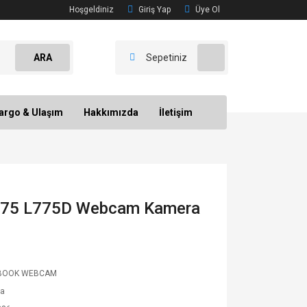
Hoşgeldiniz
Giriş Yap
Üye Ol
ARA
Sepetiniz
argo & Ulaşım
Hakkımızda
İletişim
 L775 L775D Webcam Kamera
BOOK WEBCAM
ba