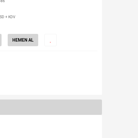
386
USD + KDV
HEMEN AL