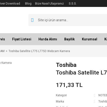
river Download
Blog
Bize Nasıl Ulaşırsınız
S.S.S.
vis
Fiyat Listesi
Hurda Alımı
Bayilik
Kurumsal
K
CAM
Toshiba Satellite L775 L775D Webcam Kamera
Toshiba
Toshiba Satellite
171,33 TL
Kategori
NOTE
Marka
Toshi