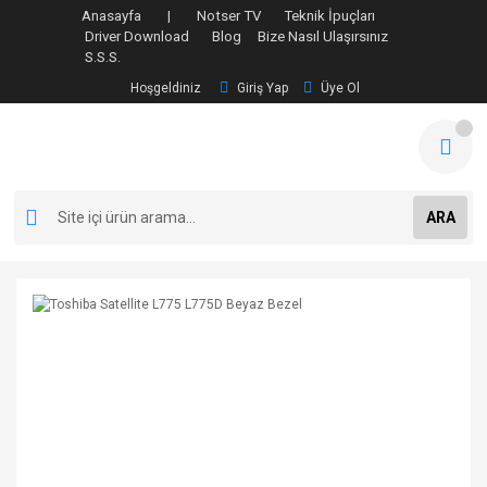
Anasayfa |
Notser TV
Teknik İpuçları
Driver Download
Blog
Bize Nasıl Ulaşırsınız
S.S.S.
Hoşgeldiniz
Giriş Yap
Üye Ol
ARA