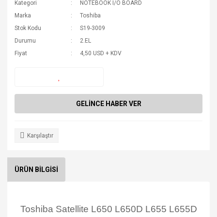
Kategori
NOTEBOOK I/O BOARD
Marka
Toshiba
Stok Kodu
S19-3009
Durumu
2.EL
Fiyat
4,50 USD + KDV
GELİNCE HABER VER
Karşılaştır
ÜRÜN BİLGİSİ
Toshiba Satellite L650 L650D L655 L655D