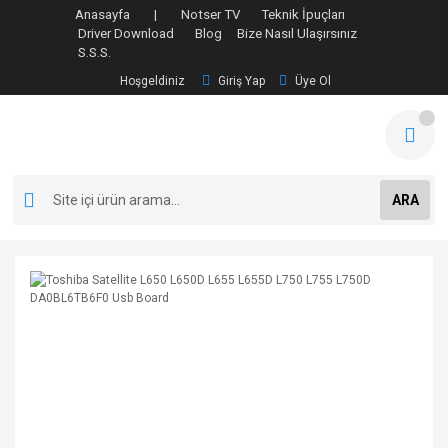
Anasayfa |
Notser TV
Teknik İpuçları
Driver Download
Blog
Bize Nasıl Ulaşırsınız
S.S.S.
Hoşgeldiniz
Giriş Yap
Üye Ol
ARA