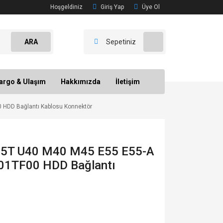
Hoşgeldiniz
Giriş Yap
Üye Ol
ARA
Sepetiniz
argo & Ulaşım
Hakkımızda
İletişim
 HDD Bağlantı Kablosu Konnektör
 E45T U40 M40 M45 E55 E55-A
1TF00 HDD Bağlantı