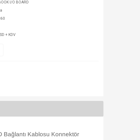
OOK I/O BOARD
ba
860
USD + KDV
Bağlantı Kablosu Konnektör