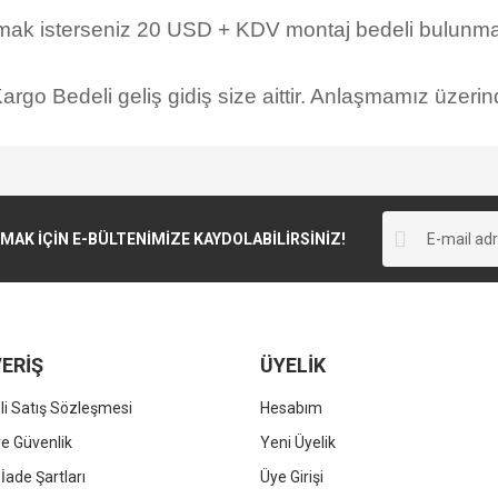
rmak isterseniz 20 USD + KDV montaj bedeli bulunmak
rgo Bedeli geliş gidiş size aittir. Anlaşmamız üzerind
K İÇİN E-BÜLTENİMİZE KAYDOLABİLİRSİNİZ!
ERİŞ
ÜYELİK
i Satış Sözleşmesi
Hesabım
 ve Güvenlik
Yeni Üyelik
 İade Şartları
Üye Girişi