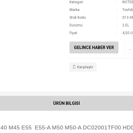
Kategori
NOTEB
Marka
Toshi
Stok Kodu
S13-3
Durumu
2.EL
Fiyat
4,50 
GELİNCE HABER VER
Karşılaştır
ÜRÜN BİLGİSİ
0 M40 M45 E55 E55-A M50 M50-A DC02001TF00 HDD 