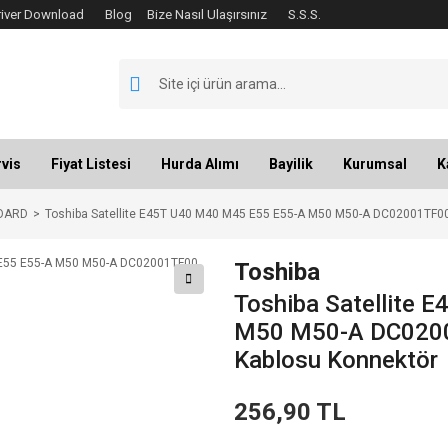
river Download
Blog
Bize Nasıl Ulaşırsınız
S.S.S.
vis
Fiyat Listesi
Hurda Alımı
Bayilik
Kurumsal
K
OARD
Toshiba Satellite E45T U40 M40 M45 E55 E55-A M50 M50-A DC02001TF00
Toshiba
Toshiba Satellite
M50 M50-A DC0200
Kablosu Konnektör
256,90 TL