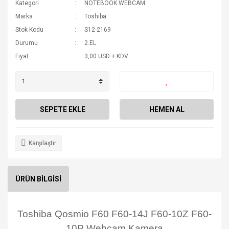
Kategori
NOTEBOOK WEBCAM
Marka
Toshiba
Stok Kodu
S12-2169
Durumu
2.EL
Fiyat
3,00 USD + KDV
SEPETE EKLE
HEMEN AL
Karşılaştır
ÜRÜN BİLGİSİ
Toshiba Qosmio F60 F60-14J F60-10Z F60-
10P Webcam Kamera