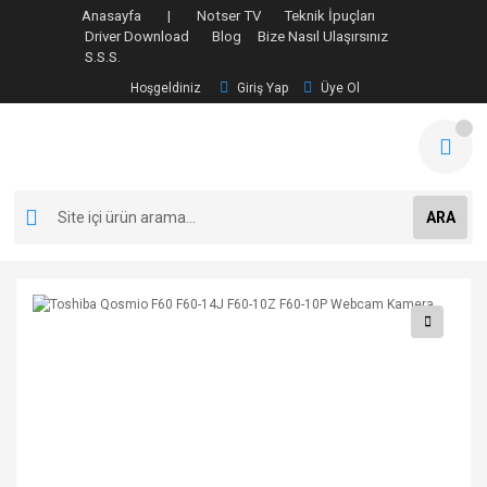
Anasayfa |
Notser TV
Teknik İpuçları
Driver Download
Blog
Bize Nasıl Ulaşırsınız
S.S.S.
Hoşgeldiniz
Giriş Yap
Üye Ol
ARA