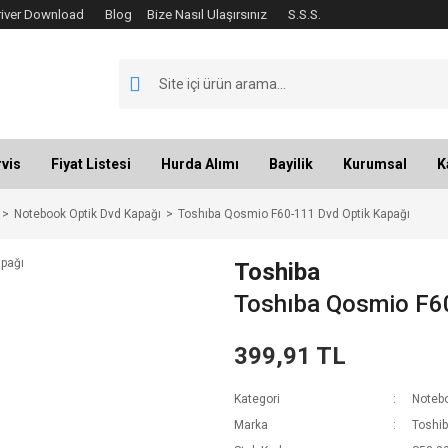
river Download
Blog
Bize Nasıl Ulaşırsınız
S.S.S.
vis
Fiyat Listesi
Hurda Alımı
Bayilik
Kurumsal
K
Notebook Optik Dvd Kapağı
Toshıba Qosmio F60-111 Dvd Optik Kapağı
Toshiba
Toshıba Qosmio F6
399,91 TL
Kategori
Notebo
Marka
Toshi