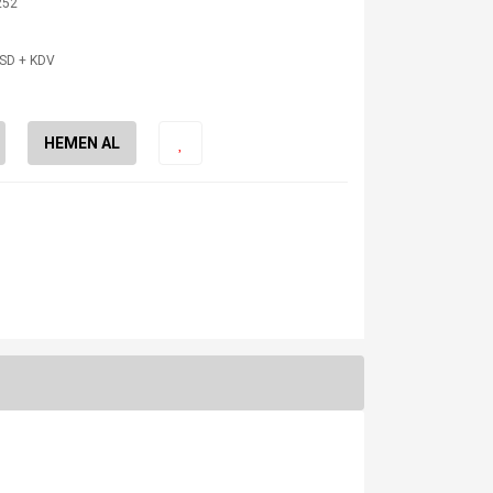
252
USD + KDV
HEMEN AL