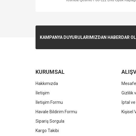
Toshıba Qosmio F60-111 Dvd Optik Kapağ
KAMPANYA DUYURULARIMIZDAN HABERDAR OLMA
KURUMSAL
ALIŞV
Hakkımızda
Mesafel
İletişim
Gizlilik
İletişim Formu
İptal ve
Havale Bildirim Formu
Kişisel 
Sipariş Sorgula
Kargo Takibi