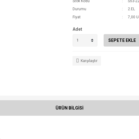
Stok Kodu
S53-2
Durumu
2.EL
Fiyat
7,00 
Adet
SEPETE EKLE
Karşılaştır
ÜRÜN BİLGİSİ