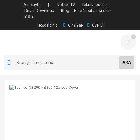
Anasayfa |
Notser TV
Teknik İpuçları
Driver Download
Blog
Bize Nasıl Ulaşırsınız
S.S.S.
Hoşgeldiniz
Giriş Yap
Üye Ol
ARA