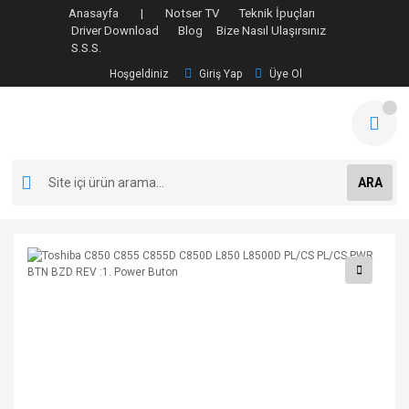
Anasayfa |
Notser TV
Teknik İpuçları
Driver Download
Blog
Bize Nasıl Ulaşırsınız
S.S.S.
Hoşgeldiniz
Giriş Yap
Üye Ol
ARA