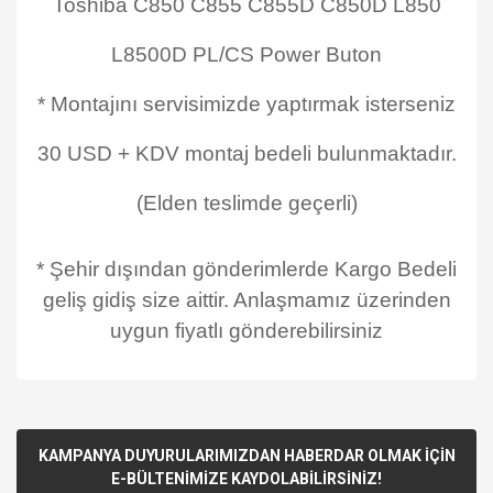
Toshiba C850 C855 C855D C850D L850
L8500D PL/CS Power Buton
* Montajını servisimizde yaptırmak isterseniz
30 USD + KDV montaj bedeli bulunmaktadır.
(Elden teslimde geçerli)
* Şehir dışından gönderimlerde Kargo Bedeli
geliş gidiş size aittir. Anlaşmamız üzerinden
uygun fiyatlı gönderebilirsiniz
KAMPANYA DUYURULARIMIZDAN HABERDAR OLMAK İÇİN
E-BÜLTENİMİZE KAYDOLABİLİRSİNİZ!