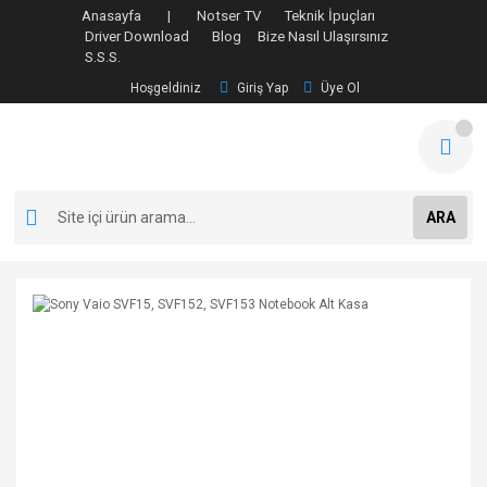
Anasayfa |
Notser TV
Teknik İpuçları
Driver Download
Blog
Bize Nasıl Ulaşırsınız
S.S.S.
Hoşgeldiniz
Giriş Yap
Üye Ol
ARA