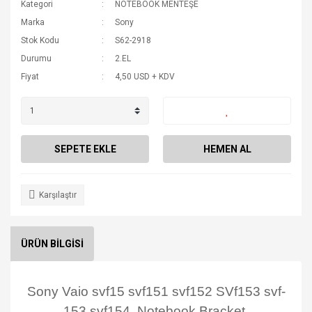
Kategori
NOTEBOOK MENTEŞE
Marka
Sony
Stok Kodu
S62-2918
Durumu
2.EL
Fiyat
4,50 USD + KDV
SEPETE EKLE
HEMEN AL
Karşılaştır
ÜRÜN BİLGİSİ
Sony Vaio svf15 svf151 svf152 SVf153 svf-
153 svf154 Notebook Bracket