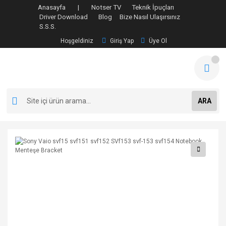
Anasayfa |
Notser TV
Teknik İpuçları
Driver Download
Blog
Bize Nasıl Ulaşırsınız
S.S.S.
Hoşgeldiniz
Giriş Yap
Üye Ol
ARA