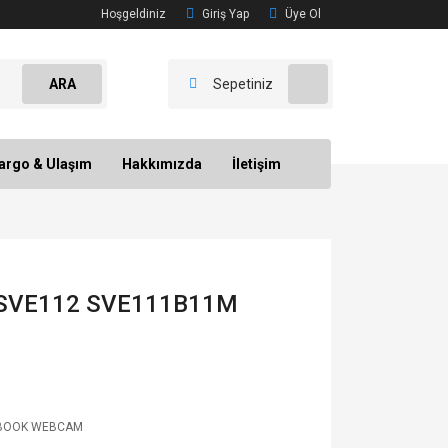
Hoşgeldiniz
Giriş Yap
Üye Ol
ARA
Sepetiniz
argo & Ulaşım
Hakkımızda
İletişim
 SVE112 SVE111B11M
BOOK WEBCAM