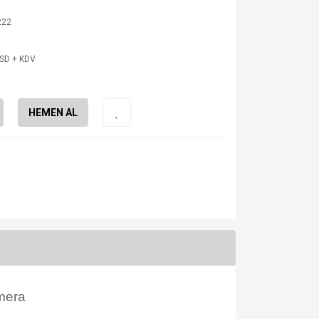
222
USD + KDV
HEMEN AL
mera