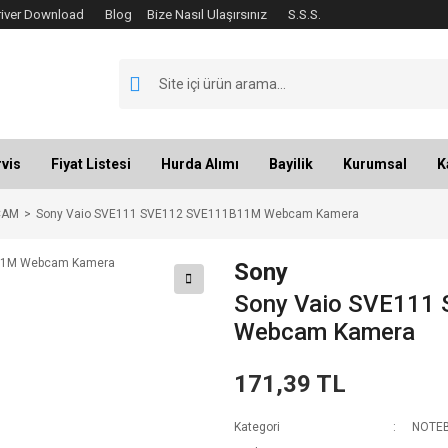
river Download
Blog
Bize Nasıl Ulaşırsınız
S.S.S.
vis
Fiyat Listesi
Hurda Alımı
Bayilik
Kurumsal
K
CAM
Sony Vaio SVE111 SVE112 SVE111B11M Webcam Kamera
Sony
Sony Vaio SVE111
Webcam Kamera
171,39 TL
Kategori
NOTE