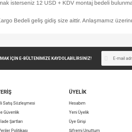
rmak isterseniz 12 USD + KDV montaj bedeli bulunmak
rgo Bedeli geliş gidiş size aittir. Anlaşmamız üzerind
K İÇİN E-BÜLTENİMİZE KAYDOLABİLİRSİNİZ!
ERİŞ
ÜYELİK
i Satış Sözleşmesi
Hesabım
 ve Güvenlik
Yeni Üyelik
 İade Şartları
Üye Girişi
Veriler Politikası
Şifremi Unuttum