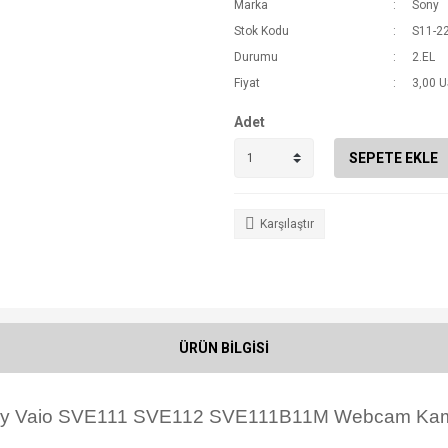
Marka
Sony
Stok Kodu
S11-2
Durumu
2.EL
Fiyat
3,00 
Adet
SEPETE EKLE
Karşılaştır
ÜRÜN BİLGİSİ
y Vaio SVE111 SVE112 SVE111B11M Webcam Ka