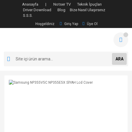
Anasayfa |
Notser TV
Teknik İpuçları
Driver Download
Blog
Bize Nasıl Ulaşırsınız
S.S.S.
Hoşgeldiniz
Giriş Yap
Üye Ol
ARA