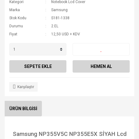
Kategori
Notebook Lcd Cover
Marka
Samsung
Stok Kodu
S181-1338
Durumu
2.EL
Fiyat
12,50 USD + KDV
SEPETE EKLE
HEMEN AL
Karşılaştır
ÜRÜN BİLGİSİ
Samsung NP355V5C NP355E5X SİYAH Lcd