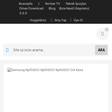
Anasayfa |
Notser TV
Teknik İpuçları
Driver Download
Blog
Bize Nasıl Ulaşırsınız
S.S.S.
Hoşgeldiniz
Giriş Yap
Üye Ol
ARA