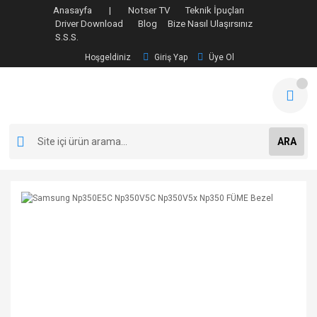
Anasayfa |
Notser TV
Teknik İpuçları
Driver Download
Blog
Bize Nasıl Ulaşırsınız
S.S.S.
Hoşgeldiniz
Giriş Yap
Üye Ol
ARA