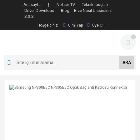
Anasayfa |
Notser TV
Teknik İpuçları
Driver Download
Blog
Bize Nasıl Ulaşırsınız
S.S.S.
Hoşgeldiniz
Giriş Yap
Üye Ol
ARA