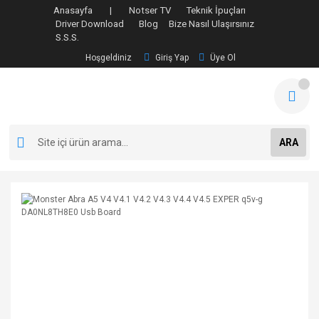
Anasayfa |
Notser TV
Teknik İpuçları
Driver Download
Blog
Bize Nasıl Ulaşırsınız
S.S.S.
Hoşgeldiniz
Giriş Yap
Üye Ol
ARA