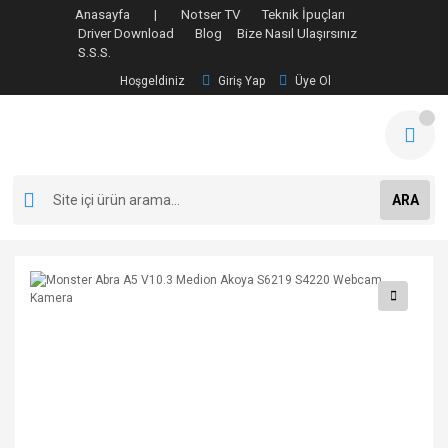
Anasayfa |
Notser TV
Teknik İpuçları
Driver Download
Blog
Bize Nasıl Ulaşırsınız
S.S.S.
Hoşgeldiniz
Giriş Yap
Üye Ol
ARA