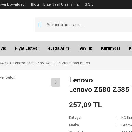
river Download
Blog
Bize Nasıl Ulaşırsınız
S.S.S.
vis
Fiyat Listesi
Hurda Alımı
Bayilik
Kurumsal
K
OARD
Lenovo Z580 Z585 DA0LZ3P12D0 Power Buton
Lenovo
Lenovo Z580 Z585
257,09 TL
Kategori
NOTEB
Marka
Lenov