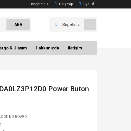
Hoşgeldiniz
Giriş Yap
Üye Ol
ARA
Sepetiniz
argo & Ulaşım
Hakkımızda
İletişim
 DA0LZ3P12D0 Power Buton
OOK I/O BOARD
o