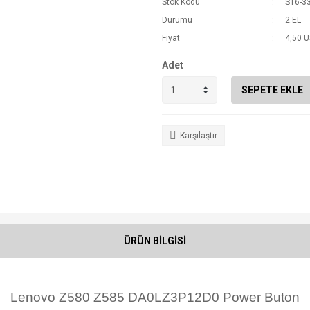
Stok Kodu
S16-3
Durumu
2.EL
Fiyat
4,50 
Adet
SEPETE EKLE
Karşılaştır
ÜRÜN BİLGİSİ
Lenovo Z580 Z585 DA0LZ3P12D0 Power Buton