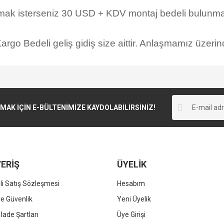
rmak isterseniz 30 USD + KDV montaj bedeli bulunmak
rgo Bedeli geliş gidiş size aittir. Anlaşmamız üzerind
K İÇİN E-BÜLTENİMİZE KAYDOLABİLİRSİNİZ!
ERİŞ
ÜYELİK
i Satış Sözleşmesi
Hesabım
 ve Güvenlik
Yeni Üyelik
 İade Şartları
Üye Girişi