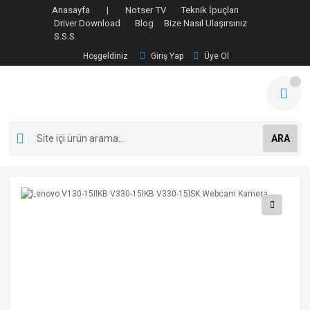
Anasayfa |
Notser TV
Teknik İpuçları
Driver Download
Blog
Bize Nasıl Ulaşırsınız
S.S.S.
Hoşgeldiniz
Giriş Yap
Üye Ol
ARA