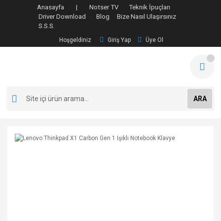
Anasayfa |
Notser TV
Teknik İpuçları
Driver Download
Blog
Bize Nasıl Ulaşırsınız
S.S.S.
Hoşgeldiniz
Giriş Yap
Üye Ol
ARA