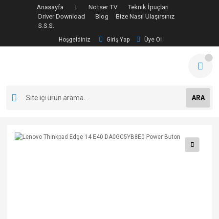
Anasayfa |
Notser TV
Teknik İpuçları
Driver Download
Blog
Bize Nasıl Ulaşırsınız
S.S.S.
Hoşgeldiniz
Giriş Yap
Üye Ol
ARA