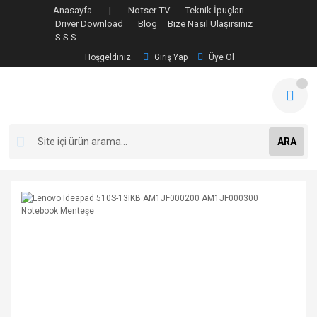
Anasayfa |
Notser TV
Teknik İpuçları
Driver Download
Blog
Bize Nasıl Ulaşırsınız
S.S.S.
Hoşgeldiniz
Giriş Yap
Üye Ol
ARA