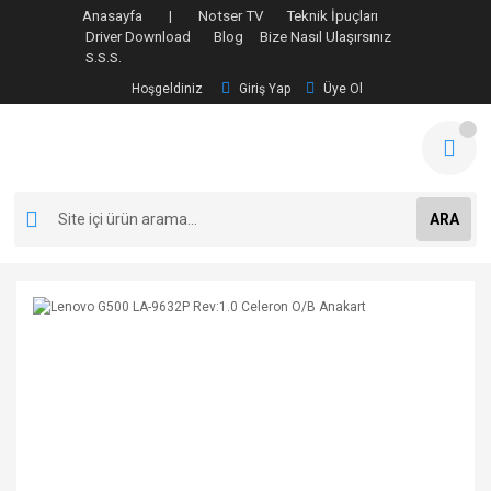
Anasayfa |
Notser TV
Teknik İpuçları
Driver Download
Blog
Bize Nasıl Ulaşırsınız
S.S.S.
Hoşgeldiniz
Giriş Yap
Üye Ol
ARA