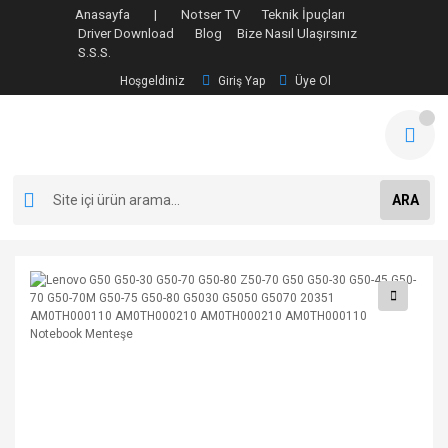
Anasayfa |
Notser TV
Teknik İpuçları
Driver Download
Blog
Bize Nasıl Ulaşırsınız
S.S.S.
Hoşgeldiniz
Giriş Yap
Üye Ol
ARA