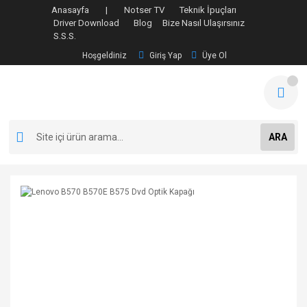
Anasayfa |
Notser TV
Teknik İpuçları
Driver Download
Blog
Bize Nasıl Ulaşırsınız
S.S.S.
Hoşgeldiniz
Giriş Yap
Üye Ol
ARA