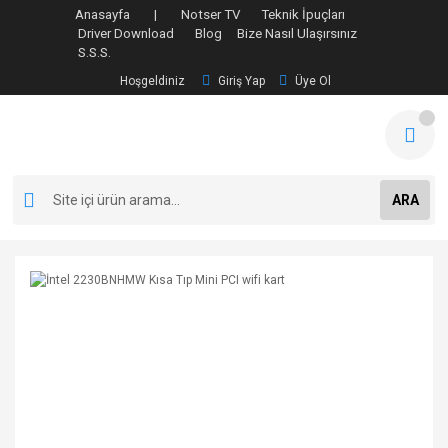
Anasayfa |
Notser TV
Teknik İpuçları
Driver Download
Blog
Bize Nasıl Ulaşırsınız
S.S.S.
Hoşgeldiniz
Giriş Yap
Üye Ol
ARA