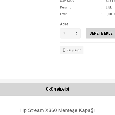
Stok Kodu
S234-
Durumu
2.EL
Fiyat
3,00 
Adet
SEPETE EKLE
Karşılaştır
ÜRÜN BİLGİSİ
Hp Stream X360 Menteşe Kapağı