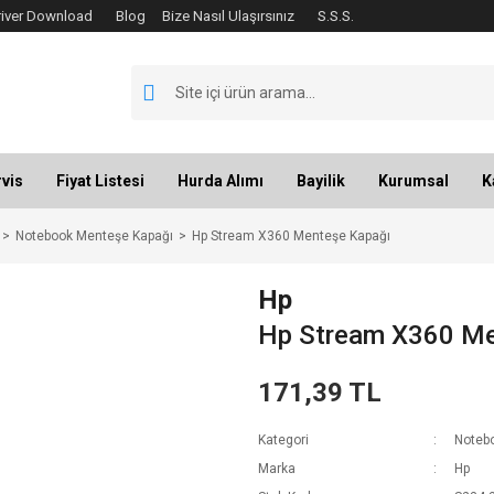
river Download
Blog
Bize Nasıl Ulaşırsınız
S.S.S.
vis
Fiyat Listesi
Hurda Alımı
Bayilik
Kurumsal
K
Notebook Menteşe Kapağı
Hp Stream X360 Menteşe Kapağı
Hp
Hp Stream X360 Me
171,39 TL
Kategori
Noteb
Marka
Hp