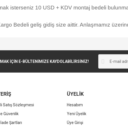
rmak isterseniz 10 USD + KDV montaj bedeli bulunmak
rgo Bedeli geliş gidiş size aittir. Anlaşmamız üzerind
K İÇİN E-BÜLTENİMİZE KAYDOLABİLİRSİNİZ!
ERİŞ
ÜYELİK
i Satış Sözleşmesi
Hesabım
 ve Güvenlik
Yeni Üyelik
 İade Şartları
Üye Girişi