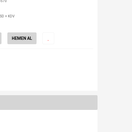
3570
USD + KDV
HEMEN AL