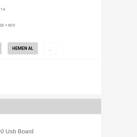
714
USD + KDV
HEMEN AL
0 Usb Board