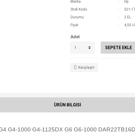
Marka
Hp
Stok Kodu
S21-1
Durumu
2.EL
Fiyat
4,50 
Adet
SEPETE EKLE
Karşılaştır
ÜRÜN BİLGİSİ
n G4 G4-1000 G4-1125DX G6 G6-1000 DAR22TB16D