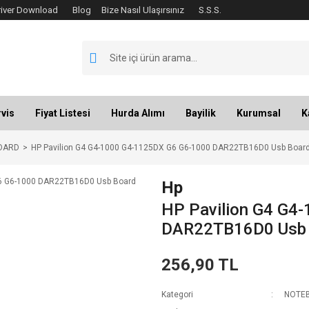
river Download
Blog
Bize Nasıl Ulaşırsınız
S.S.S.
vis
Fiyat Listesi
Hurda Alımı
Bayilik
Kurumsal
K
OARD
HP Pavilion G4 G4-1000 G4-1125DX G6 G6-1000 DAR22TB16D0 Usb Boar
Hp
HP Pavilion G4 G4
DAR22TB16D0 Usb 
256,90 TL
Kategori
NOTEB