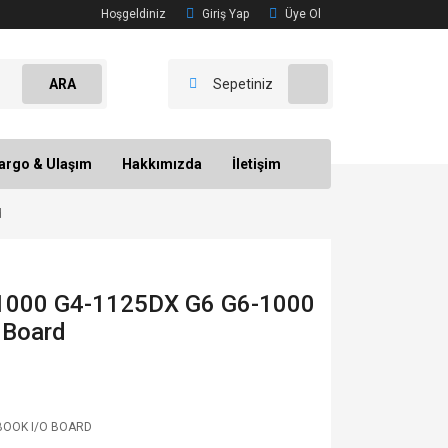
Hoşgeldiniz
Giriş Yap
Üye Ol
ARA
Sepetiniz
argo & Ulaşım
Hakkımızda
İletişim
d
-1000 G4-1125DX G6 G6-1000
Board
OOK I/O BOARD