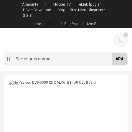
Anasayfa |
Notser TV
Teknik İpuçları
Driver Download
Blog
Bize Nasıl Ulaşırsınız
S.S.S.
Hoşgeldiniz
Giriş Yap
Üye Ol
ARA