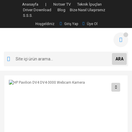
Anasayfa |
Notser TV
Teknik İpuçları
Driver Download
Blog
Bize Nasıl Ulaşırsınız
S.S.S.
Hoşgeldiniz
Giriş Yap
Üye Ol
ARA