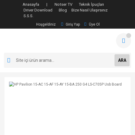
Anasayfa |
Notser TV
Teknik İpuçları
Driver Download
Blog
Bize Nasıl Ulaşırsınız
S.S.S.
Hoşgeldiniz
Giriş Yap
Üye Ol
ARA