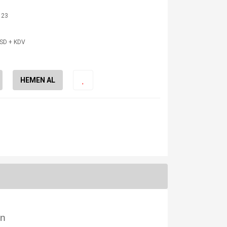
123
USD + KDV
HEMEN AL
on