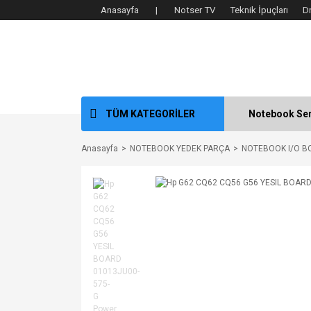
Anasayfa |
Notser TV
Teknik İpuçları
D
TÜM KATEGORİLER
Notebook Ser
Anasayfa
NOTEBOOK YEDEK PARÇA
NOTEBOOK I/O B