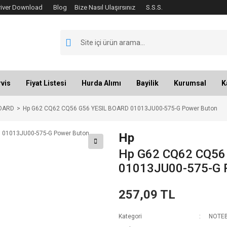
river Download
Blog
Bize Nasıl Ulaşırsınız
S.S.S.
vis
Fiyat Listesi
Hurda Alımı
Bayilik
Kurumsal
K
OARD
Hp G62 CQ62 CQ56 G56 YESIL BOARD 01013JU00-575-G Power Buton
Hp
Hp G62 CQ62 CQ56
01013JU00-575-G 
257,09 TL
Kategori
NOTEB