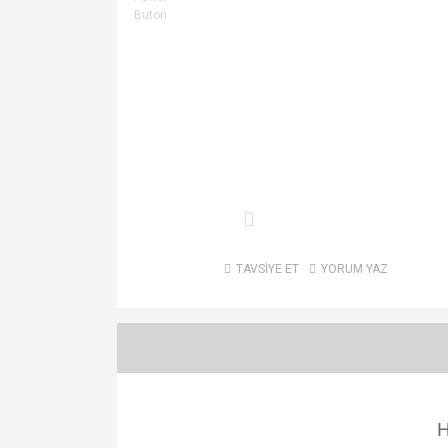
TAVSİYE ET
YORUM YAZ
H