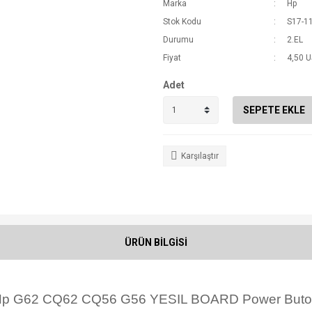
Marka
Hp
Stok Kodu
S17-1
Durumu
2.EL
Fiyat
4,50 
Adet
SEPETE EKLE
Karşılaştır
ÜRÜN BİLGİSİ
p G62 CQ62 CQ56 G56 YESIL BOARD Power But