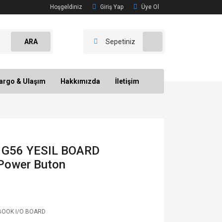
Hoşgeldiniz
Giriş Yap
Üye Ol
ARA
Sepetiniz
argo & Ulaşım
Hakkımızda
İletişim
 G56 YESIL BOARD
Power Buton
OOK I/O BOARD