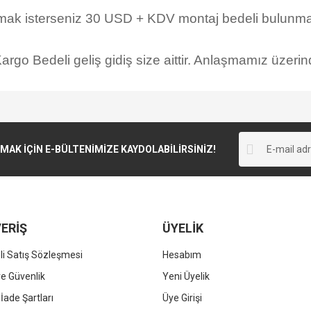
rmak isterseniz 30 USD + KDV montaj bedeli bulunmak
rgo Bedeli geliş gidiş size aittir. Anlaşmamız üzerind
K İÇİN E-BÜLTENİMİZE KAYDOLABİLİRSİNİZ!
ERİŞ
ÜYELİK
i Satış Sözleşmesi
Hesabım
 ve Güvenlik
Yeni Üyelik
 İade Şartları
Üye Girişi