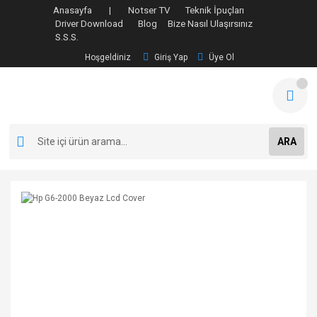
Anasayfa |
Notser TV
Teknik İpuçları
Driver Download
Blog
Bize Nasıl Ulaşırsınız
S.S.S.
Hoşgeldiniz
Giriş Yap
Üye Ol
ARA