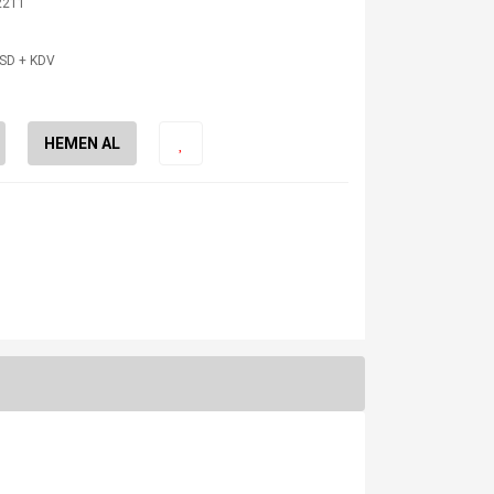
2211
USD + KDV
HEMEN AL