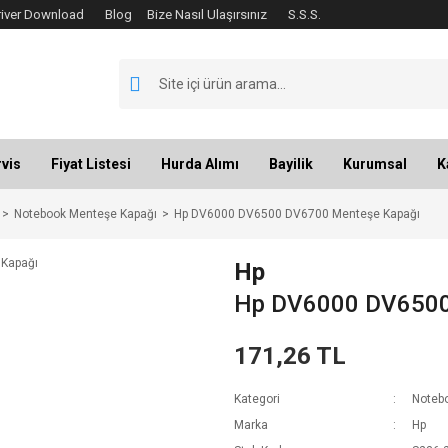
river Download
Blog
Bize Nasıl Ulaşırsınız
S.S.S.
vis
Fiyat Listesi
Hurda Alımı
Bayilik
Kurumsal
K
Notebook Menteşe Kapağı
Hp DV6000 DV6500 DV6700 Menteşe Kapağı
Hp
Hp DV6000 DV6500
171,26 TL
Kategori
Noteb
Marka
Hp