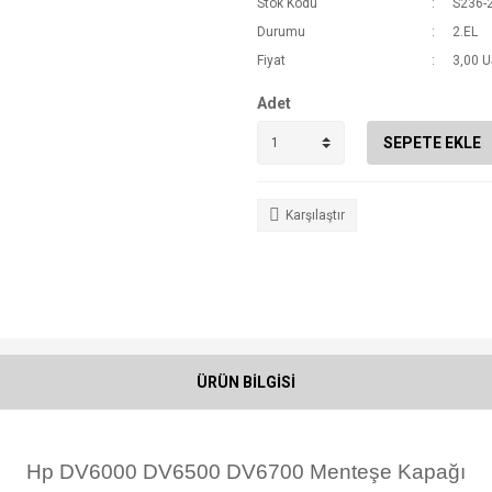
Stok Kodu
S236-
Durumu
2.EL
Fiyat
3,00 
Adet
SEPETE EKLE
Karşılaştır
ÜRÜN BİLGİSİ
Hp DV6000 DV6500 DV6700 Menteşe Kapağı