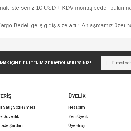
rmak isterseniz 10 USD + KDV montaj bedeli bulunmak
rgo Bedeli geliş gidiş size aittir. Anlaşmamız üzerind
K İÇİN E-BÜLTENİMİZE KAYDOLABİLİRSİNİZ!
ERİŞ
ÜYELİK
i Satış Sözleşmesi
Hesabım
 ve Güvenlik
Yeni Üyelik
 İade Şartları
Üye Girişi