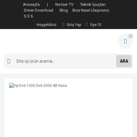
Anasayfa |
Notser TV
Teknik İpuçları
Driver Download
Blog
Bize Nasıl Ulaşırsınız
S.S.S.
Hoşgeldiniz
Giriş Yap
Üye Ol
ARA