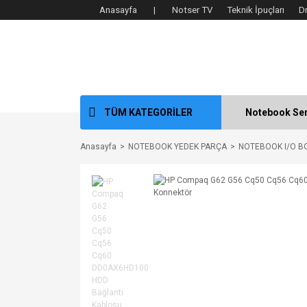
Anasayfa |
Notser TV
Teknik İpuçları
D
TÜM KATEGORİLER
Notebook Ser
Anasayfa
NOTEBOOK YEDEK PARÇA
NOTEBOOK I/O B