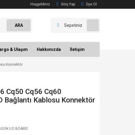
Hoşgeldiniz
Giriş Yap
Üye Ol
ARA
Sepetiniz
argo & Ulaşım
Hakkımızda
İletişim
su Konnektör
6 Cq50 Cq56 Cq60
Bağlantı Kablosu Konnektör
OOK I/O BOARD