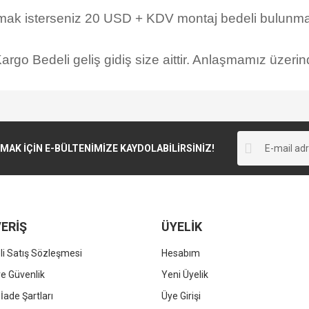
rmak isterseniz 20 USD + KDV montaj bedeli bulunmak
rgo Bedeli geliş gidiş size aittir. Anlaşmamız üzerind
K İÇİN E-BÜLTENİMİZE KAYDOLABİLİRSİNİZ!
ERİŞ
ÜYELİK
i Satış Sözleşmesi
Hesabım
 ve Güvenlik
Yeni Üyelik
 İade Şartları
Üye Girişi