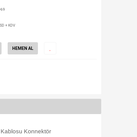
969
USD + KDV
HEMEN AL
ablosu Konnektör