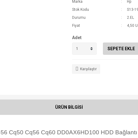
Marka
Hp
Stok Kodu
S13-1
Durumu
2.EL
Fiyat
4,50 
Adet
SEPETE EKLE
Karşılaştır
ÜRÜN BİLGİSİ
56 Cq50 Cq56 Cq60 DD0AX6HD100 HDD Bağlantı K