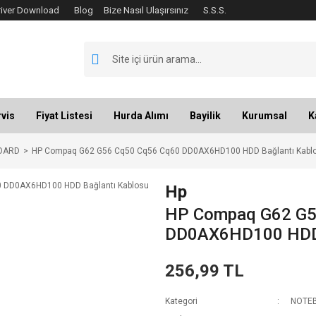
river Download
Blog
Bize Nasıl Ulaşırsınız
S.S.S.
vis
Fiyat Listesi
Hurda Alımı
Bayilik
Kurumsal
K
OARD
HP Compaq G62 G56 Cq50 Cq56 Cq60 DD0AX6HD100 HDD Bağlantı Kablo
Hp
HP Compaq G62 G5
DD0AX6HD100 HDD 
256,99 TL
Kategori
NOTEB