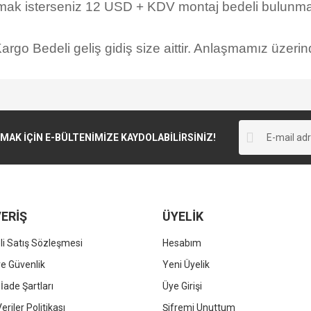
rmak isterseniz 12 USD + KDV montaj bedeli bulunmak
rgo Bedeli geliş gidiş size aittir. Anlaşmamız üzerind
K İÇİN E-BÜLTENİMİZE KAYDOLABİLİRSİNİZ!
ERİŞ
ÜYELİK
i Satış Sözleşmesi
Hesabım
 ve Güvenlik
Yeni Üyelik
 İade Şartları
Üye Girişi
Veriler Politikası
Şifremi Unuttum