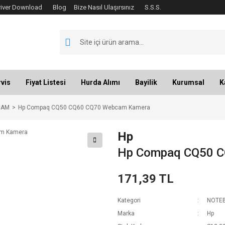
river Download
Blog
Bize Nasıl Ulaşırsınız
S.S.S.
vis
Fiyat Listesi
Hurda Alımı
Bayilik
Kurumsal
K
CAM
Hp Compaq CQ50 CQ60 CQ70 Webcam Kamera
Hp
Hp Compaq CQ50 C
171,39 TL
Kategori
NOTE
Marka
Hp