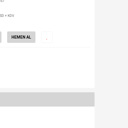
357
USD + KDV
HEMEN AL