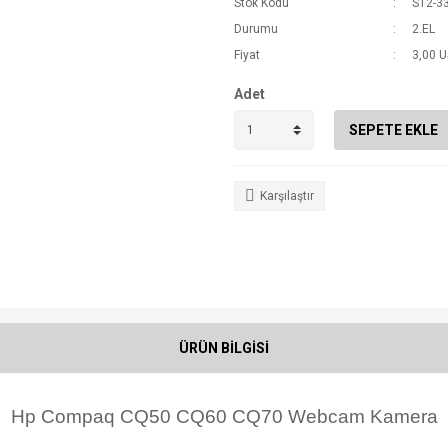
Stok Kodu
S12-3
Durumu
2.EL
Fiyat
3,00 
Adet
SEPETE EKLE
Karşılaştır
ÜRÜN BİLGİSİ
Hp Compaq CQ50 CQ60 CQ70 Webcam Kamera