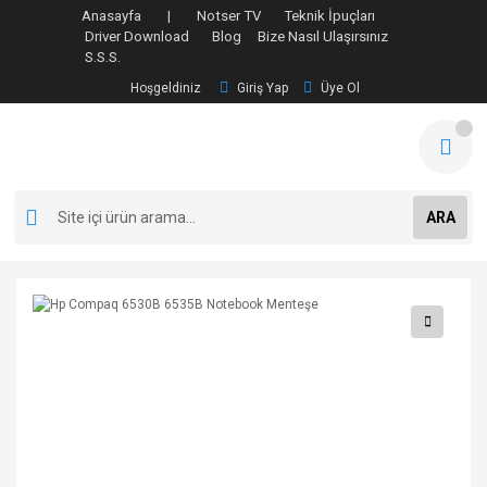
Anasayfa |
Notser TV
Teknik İpuçları
Driver Download
Blog
Bize Nasıl Ulaşırsınız
S.S.S.
Hoşgeldiniz
Giriş Yap
Üye Ol
ARA