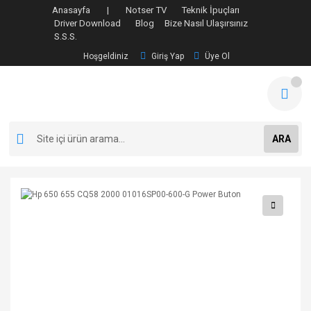
Anasayfa |
Notser TV
Teknik İpuçları
Driver Download
Blog
Bize Nasıl Ulaşırsınız
S.S.S.
Hoşgeldiniz
Giriş Yap
Üye Ol
ARA