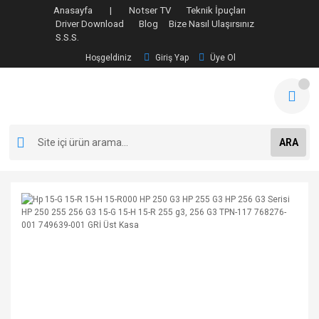
Anasayfa |
Notser TV
Teknik İpuçları
Driver Download
Blog
Bize Nasıl Ulaşırsınız
S.S.S.
Hoşgeldiniz
Giriş Yap
Üye Ol
ARA