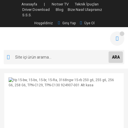
Anasayfa |
Notser TV
Teknik İpuçları
Driver Download
Blog
Bize Nasıl Ulaşırsınız
S.S.S.
Hoşgeldiniz
Giriş Yap
Üye Ol
ARA