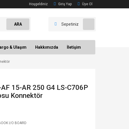
Hoşgeldiniz
Giriş Yap
Üye Ol
ARA
Sepetiniz
argo & Ulaşım
Hakkımızda
İletişim
nektör
-AF 15-AR 250 G4 LS-C706P
losu Konnektör
OOK I/O BOARD