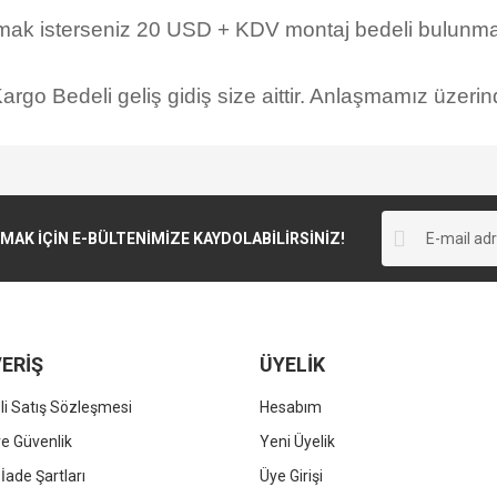
rmak isterseniz 20 USD + KDV montaj bedeli bulunmak
rgo Bedeli geliş gidiş size aittir. Anlaşmamız üzerind
K İÇİN E-BÜLTENİMİZE KAYDOLABİLİRSİNİZ!
ERİŞ
ÜYELİK
i Satış Sözleşmesi
Hesabım
 ve Güvenlik
Yeni Üyelik
 İade Şartları
Üye Girişi