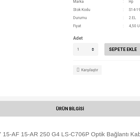
Marka
Hp
Stok Kodu
S14-1
Durumu
2.EL
Fiyat
4,50 
Adet
SEPETE EKLE
Karşılaştır
ÜRÜN BİLGİSİ
 15-AF 15-AR 250 G4 LS-C706P Optik Bağlantı Ka