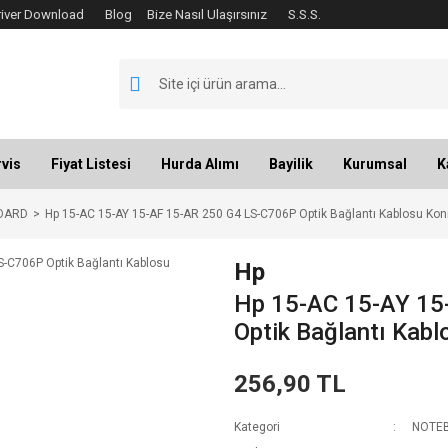
river Download
Blog
Bize Nasıl Ulaşırsınız
S.S.S.
vis
Fiyat Listesi
Hurda Alımı
Bayilik
Kurumsal
K
OARD
Hp 15-AC 15-AY 15-AF 15-AR 250 G4 LS-C706P Optik Bağlantı Kablosu Kon
Hp
Hp 15-AC 15-AY 15
Optik Bağlantı Kab
256,90 TL
Kategori
NOTEB