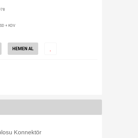
978
USD + KDV
HEMEN AL
blosu Konnektör